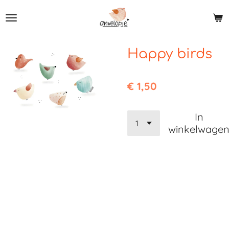
Ga
direct
naar
de
Happy birds
hoofdinhoud
€ 1,50
In
winkelwage