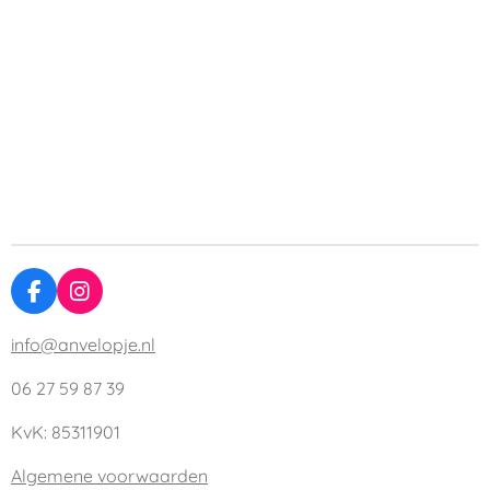
F
I
a
n
c
s
info@anvelopje.nl
e
t
b
a
06 27 59 87 39
o
g
o
r
KvK: 85311901
k
a
m
Algemene voorwaarden