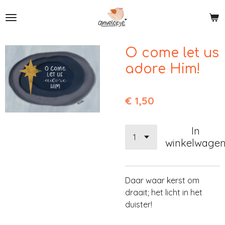
Ga
direct
naar
de
O come let us
hoofdinhoud
adore Him!
€ 1,50
In
winkelwage
Daar waar kerst om
draait; het licht in het
duister!