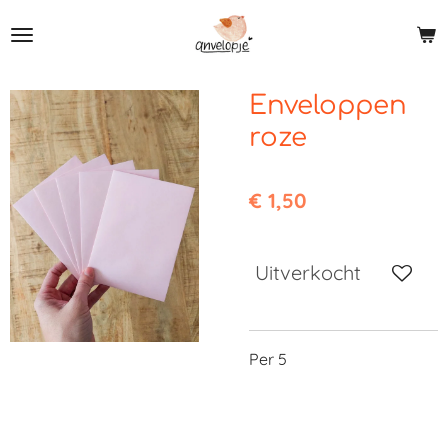
Ga
direct
naar
de
Enveloppen
hoofdinhoud
roze
€ 1,50
Uitverkocht
Per 5