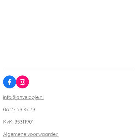
F
I
a
n
c
s
info@anvelopje.nl
e
t
b
a
06 27 59 87 39
o
g
o
r
KvK: 85311901
k
a
m
Algemene voorwaarden