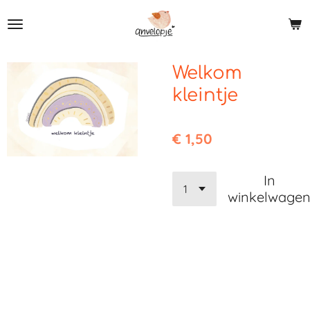
Ga
direct
naar
de
Welkom
hoofdinhoud
kleintje
€ 1,50
In
winkelwage