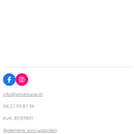
F
I
a
n
c
s
info@anvelopje.nl
e
t
b
a
06 27 59 87 39
o
g
o
r
KvK: 85311901
k
a
m
Algemene voorwaarden