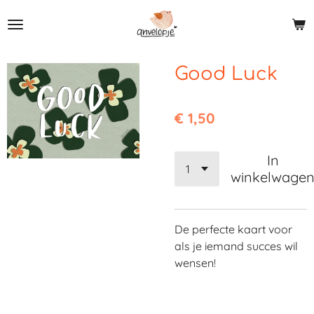
Ga
direct
naar
de
Good Luck
hoofdinhoud
€ 1,50
In
winkelwage
De perfecte kaart voor
als je iemand succes wil
wensen!