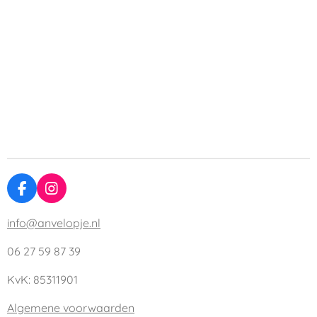
F
I
a
n
c
s
info@anvelopje.nl
e
t
b
a
06 27 59 87 39
o
g
o
r
KvK: 85311901
k
a
m
Algemene voorwaarden