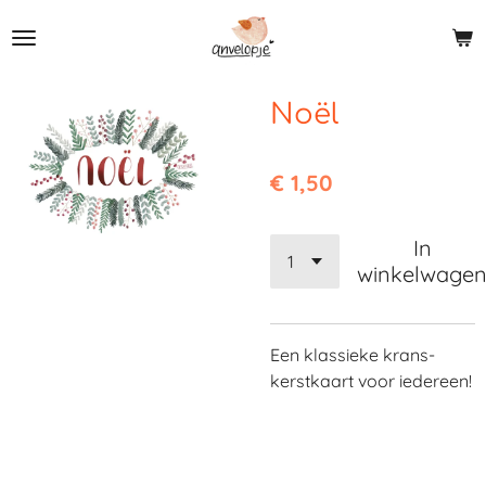
Ga
direct
naar
de
Noël
hoofdinhoud
€ 1,50
In
winkelwage
Een klassieke krans-
kerstkaart voor iedereen!